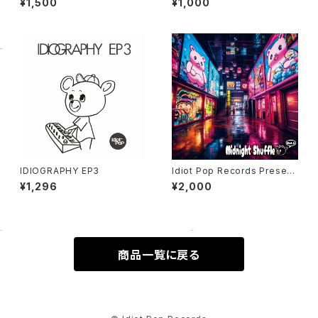
¥1,500
¥1,000
IDIOGRAPHY EP3
Idiot Pop Records Present
V.A "Midnight Shuffle vol.
¥1,296
¥2,000
1"
商品一覧に戻る