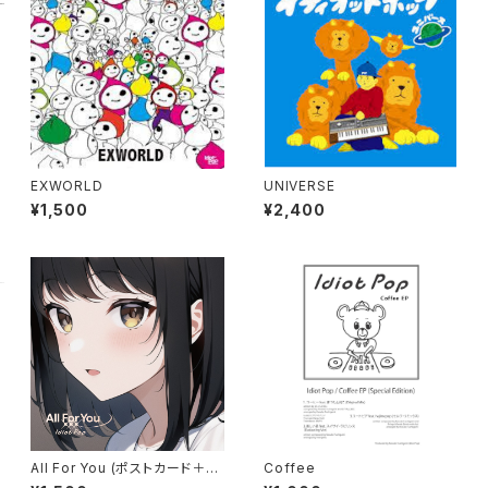
EXWORLD
UNIVERSE
¥1,500
¥2,400
All For You (ポストカード＋C
Coffee
D-R)