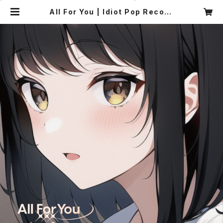
All For You | Idiot Pop Record
s