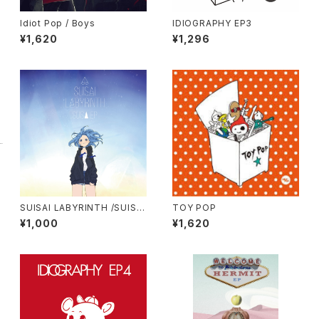
Idiot Pop / Boys
IDIOGRAPHY EP3
¥1,620
¥1,296
SUISAI LABYRINTH /SUISAI
TOY POP
EP
¥1,000
¥1,620