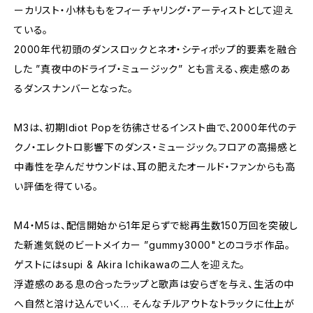
ーカリスト・小林ももをフィーチャリング・アーティストとして迎え
ている。
2000年代初頭のダンスロックとネオ・シティポップ的要素を融合
した ”真夜中のドライブ・ミュージック” とも言える、疾走感のあ
るダンスナンバーとなった。
M3は、初期Idiot Popを彷彿させるインスト曲で、2000年代のテ
クノ・エレクトロ影響下のダンス・ミュージック。フロアの高揚感と
中毒性を孕んだサウンドは、耳の肥えたオールド・ファンからも高
い評価を得ている。
M4・M5は、配信開始から1年足らずで総再生数150万回を突破し
た新進気鋭のビートメイカー ”gummy3000"とのコラボ作品。
ゲストにはsupi & Akira Ichikawaの二人を迎えた。
浮遊感のある息の合ったラップと歌声は安らぎを与え、生活の中
へ自然と溶け込んでいく… そんなチルアウトなトラックに仕上が