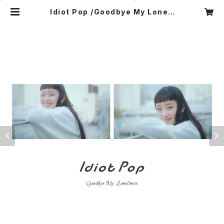
Idiot Pop /Goodbye My Loneli
ness | Idiot Pop Records