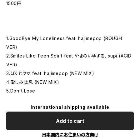
1500円
1.GoodBye My Loneliness feat. hajimepop (ROUGH
VER)
2.Smiles Like Teen Spirit feat やまのいゆずる, supi (ACID
VER)
3.ぼくとクマ feat. hajimepop (NEW MIX)
4.愛しみ吐息 (NEW MIX)
5.Don't Lose
International shipping available
Add to cart
日本国内にお住まいの方向け