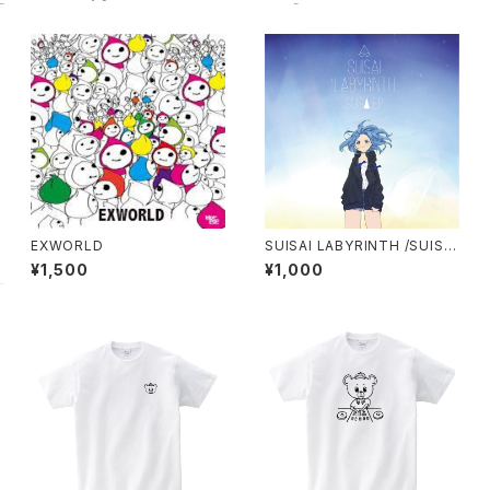
EXWORLD
SUISAI LABYRINTH /SUISAI
EP
¥1,500
¥1,000