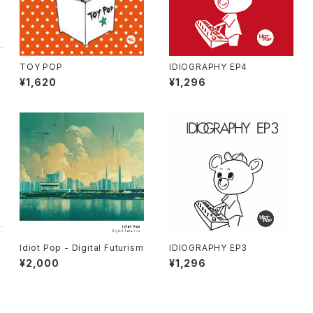
TOY POP
IDIOGRAPHY EP4
¥1,620
¥1,296
Idiot Pop - Digital Futurism
IDIOGRAPHY EP3
¥2,000
¥1,296