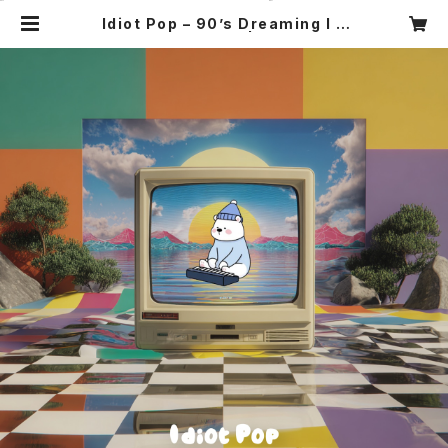
Idiot Pop – 90’s Dreaming I a
m Dreaming (CD) | Idiot Pop R
ecords