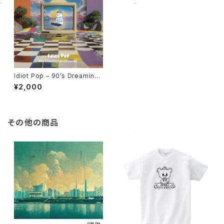
Idiot Pop – 90’s Dreaming I
am Dreaming (CD)
¥2,000
その他の商品