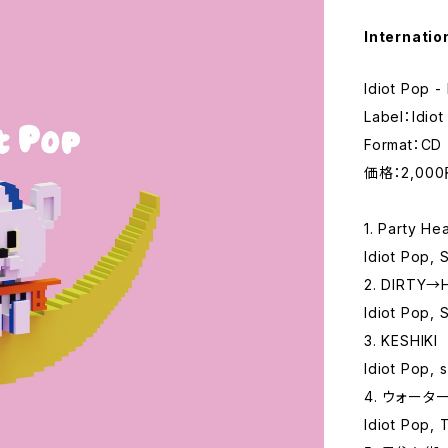
Internatio
Idiot Pop
Label：Idio
Format：CD
価格：2,00
1. Party He
Idiot Pop,
2. DIRTY→
Idiot Pop,
3. KESHIKI
Idiot Pop, 
4. ウォータ
Idiot Pop,