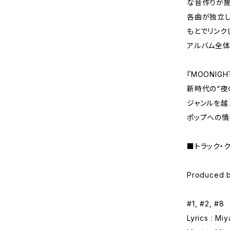
な音作りが施
各曲が独立しな
もとでリンク
アルバム全体
『MOONIGH
新時代の“夜
ジャンルを越
ポップへの情
■トラック・
Produced b
#1, #2, #8
Lyrics : Miy