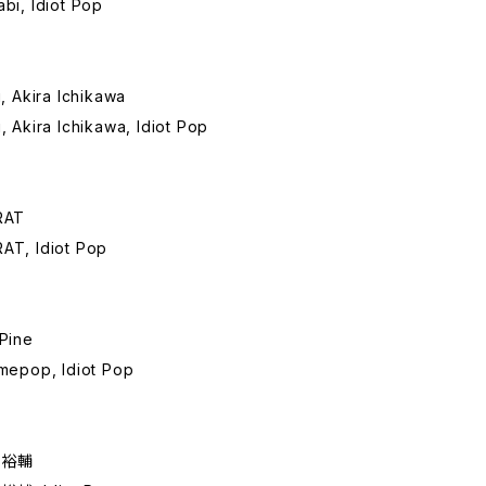
abi, Idiot Pop
i, Akira Ichikawa
i, Akira Ichikawa, Idiot Pop
ORAT
AT, Idiot Pop
dPine
imepop, Idiot Pop
安島裕輔