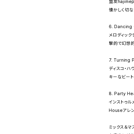
盟友hajim
懐かしく切な
6. Dancing
メロディック
撃的で幻想的
7. Turning P
ディスコ・ハ
キーなビート
8. Party He
インストゥル
Houseアレ
ミックス＆マス