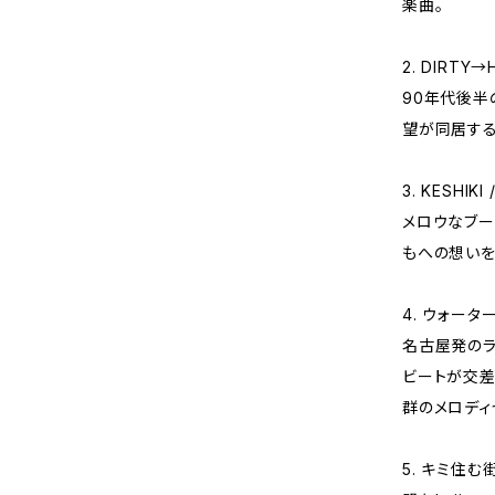
楽曲。
2. DIRTY→H
90年代後半
望が同居する
3. KESHIKI 
メロウなブー
もへの想いを
4. ウォータース
名古屋発のラ
ビートが交差
群のメロディ
5. キミ住む街へ