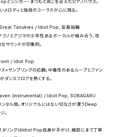
epopとシンガー・まつもと尚こを迎えたピアノハウス。
いメロディと独自のコーラスが心に残る。
 Great Tanukies / Idiot Pop, 安島裕輔
テクノとアジマの少年性あるボーカルが絡み合う、攻
なサウンドが印象的。
oint / Idiot Pop
ウス×サンプリングの応酬。中毒性のあるループとファン
がダンスフロアを熱くする。
aven (instrumental) / Idiot Pop, SOBAGARU
メンタル版。オリジナルにはない切なさが漂うDeep
ンジ。
タリングはIdiot Pop自身が手がけ、細部にまで丁寧