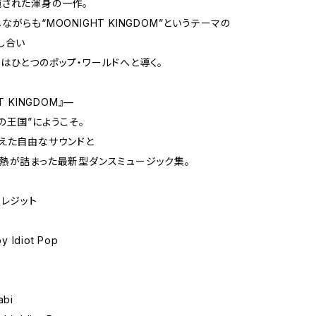
された渾身の一作。
がらも“MOONIGHT KINGDOM”というテーマの
し合い
はひとつのポップ・ワールドへと導く。
T KINGDOM』—
の王国”にようこそ。
えた自由なサウンドと
熱が詰まった最新型ダンスミュージック集。
クレジット
y Idiot Pop
abi