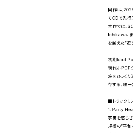
同作は、20
てCDで先行
本作では、SOB
Ichikaw
を越えた“遊
初期Idiot
現代J-PO
箱をひっくり
存する、唯一
■トラックリ
1. Party H
宇宙を感じさ
規模の“平和