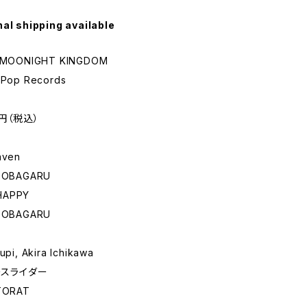
nal shipping available
 - MOONIGHT KINGDOM
t Pop Records
0円（税込）
aven
 SOBAGARU
HAPPY
 SOBAGARU
supi, Akira Ichikawa
ースライダー
 TORAT