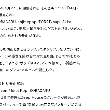
25年4月27日に開催される同人音楽イベント「M3」に
販売され、
AGARU、hajimepop、TORAT、supi、Akira
a、まつもと尚こ、安島裕輔ら多彩なゲストを迎え、ジャンル
び心”あふれる楽曲が並ぶ。
 Popを彷彿とさせるカラフルでダンサブルなサウンドに、
Pシーンの感性を掛け合わせた全8曲。まるで“おもちゃ
返したような”ポップネスと、どこか懐かしい質感が共
無二のダンス・アルバムが誕生した。
スト & 楽曲解説
eaven / Idiot Pop, SOBAGARU
せる浮遊感とDeep Houseのグルーヴが融合。地球
なパーティー計画”を歌う、前向きなメッセージが光る